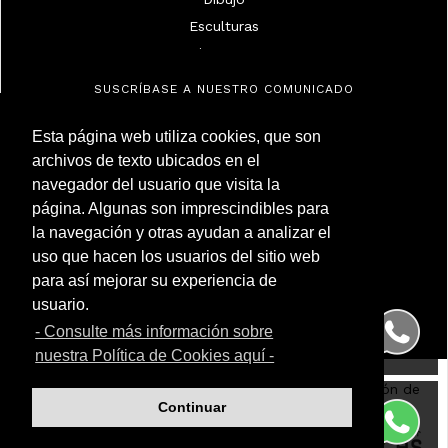
Esculturas
Espejos Y Marcos
Lámparas
SUSCRÍBASE A NUESTRO COMUNICADO
Marfiles
Militaria
Esta página web utiliza cookies, que son
archivos de texto ubicados en el
Muebles
navegador del usuario que visita la
Objetos
Antigüedades Montoya
página. Algunas son imprescindibles para
Pintura De Alta Época
NIF 50.230.095G
la navegación y otras ayudan a analizar el
Calle Carnero, 7. Local Derecha
Pintura Del Siglo Xix
uso que hacen los usuarios del sitio web
28005 Madrid (España)
Pintura Del Siglo Xx
para así mejorar su experiencia de
Teléfono
(+34) 91 299 50 94
Plata
WhatsApp
(+34) 622 209 120
usuario.
Porcelana
- Consulte más información sobre
Relojes
nuestra Política de Cookies aquí -
Relojes De Pulsera Y De Bolsillo
Aviso Legal
|
Política de Cookies
|
Política de Protección de
Vidrio
Continuar
Datos
|
Contacto
Compra de Antigüedades