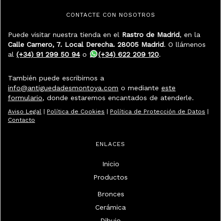
CONTACTE CON NOSOTROS
Puede visitar nuestra tienda en el
Rastro de Madrid
, en la
Calle Carnero, 7. Local Derecha. 28005 Madrid
. O llámenos
al
(+34) 91 299 50 94
o
(+34) 622 209 120
.
También puede escribirnos a
info@antiguedadesmontoya.com
o mediante
este
formulario
, donde estaremos encantados de atenderle.
Aviso Legal
|
Política de Cookies
|
Política de Protección de Datos
|
Contacto
ENLACES
Inicio
Productos
Bronces
Cerámica
Dibujo