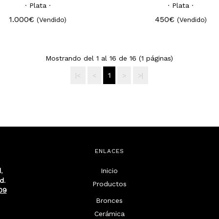
· Plata ·
· Plata ·
1.000€
450€
(Vendido)
(Vendido)
Mostrando del 1 al 16 de 16 (1 páginas)
|<
<
1
>
>|
ENLACES
d
,
Inicio
id
.
Productos
09
Bronces
Cerámica