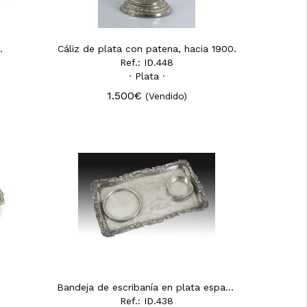
.
Cáliz de plata con patena, hacia 1900.
Ref.: ID.448
· Plata ·
1.500€
(Vendido)
Bandeja de escribanía en plata española, siglo XIX...
Ref.: ID.438