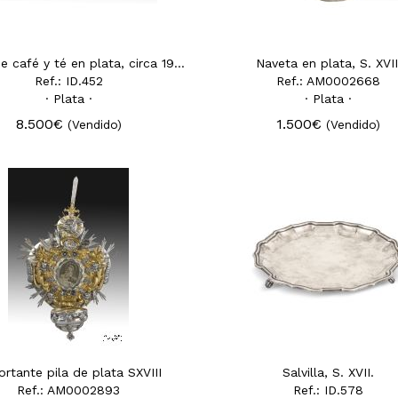
Juego de café y té en plata, circa 1900.
Naveta en plata, S. XVII
Ref.: ID.452
Ref.: AM0002668
· Plata ·
· Plata ·
8.500€
1.500€
(Vendido)
(Vendido)
rtante pila de plata SXVIII
Salvilla, S. XVII.
Ref.: AM0002893
Ref.: ID.578