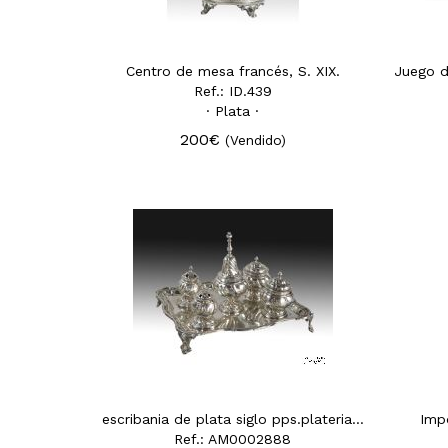
Centro de mesa francés, S. XIX.
Ref.: ID.439
· Plata ·
200€
(Vendido)
escribania de plata siglo pps.plateria lopez xx
Impo
Ref.: AM0002888