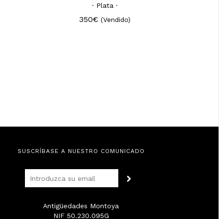
· Plata ·
350€
(Vendido)
SUSCRÍBASE A NUESTRO COMUNICADO
Antigüedades Montoya
NIF 50.230.095G