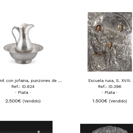
Aguamanil con jofaina, punzones de Madrid Villa y...
Escuela rusa, S. XVIII.
Ref.: ID.624
Ref.: ID.396
· Plata ·
· Plata ·
2.500€
1.500€
(Vendido)
(Vendido)