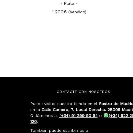
· Plata ·
1.200€
(Vendido)
CONTACTE CON NOSOTROS
Puede visitar nuestra tienda en el
Rastro de Madri
en la
Calle Carnero, 7. Local Derecha. 28005 Madr
O llámenos al
(+34) 91 299 50 94
o
(+34) 622 2
120
.
También puede escribirnos a