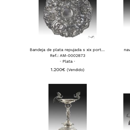
Bandeja de plata repujada s xix portuguesa
nav
Ref.: AM-0002873
· Plata ·
1.200€
(Vendido)