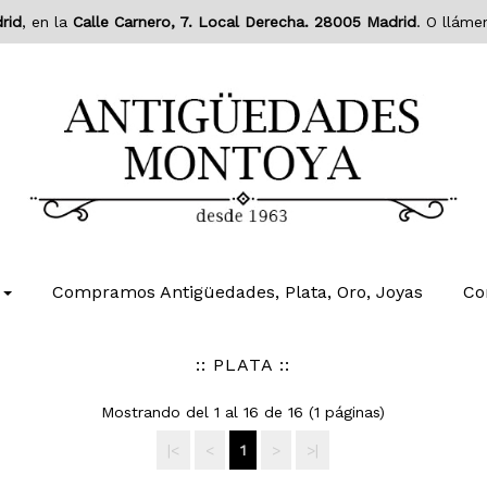
rid
, en la
Calle Carnero, 7. Local Derecha. 28005 Madrid
. O lláme
Compramos Antigüedades, Plata, Oro, Joyas
Co
:: PLATA ::
Mostrando del 1 al 16 de 16 (1 páginas)
|<
<
1
>
>|