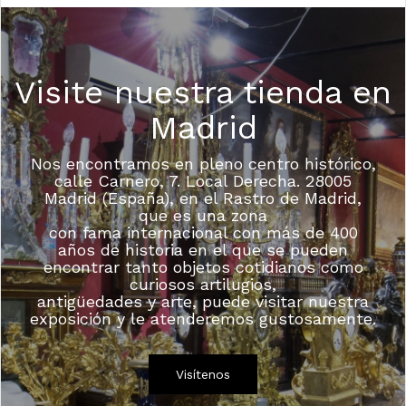
Visite nuestra tienda en
Madrid
Nos encontramos en pleno centro histórico,
calle Carnero, 7. Local Derecha. 28005
Madrid (España), en el Rastro de Madrid,
que es una zona
con fama internacional con más de 400
años de historia en el que se pueden
encontrar tanto objetos cotidianos como
curiosos artilugios,
antigüedades y arte, puede visitar nuestra
exposición y le atenderemos gustosamente.
Visítenos