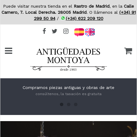
Puede visitar nuestra tienda en el
Rastro de Madrid
, en la
Calle
Carnero, 7. Local Derecha. 28005 Madrid
. O llámenos al
(+34) 91
299 50 94
/
(+34) 622 209 120
Compramos piezas antiguas y obras de arte
Tenemos 63 años de experiencia
consúltenos, la tasación es gratuita
en Arte y Antigüedades