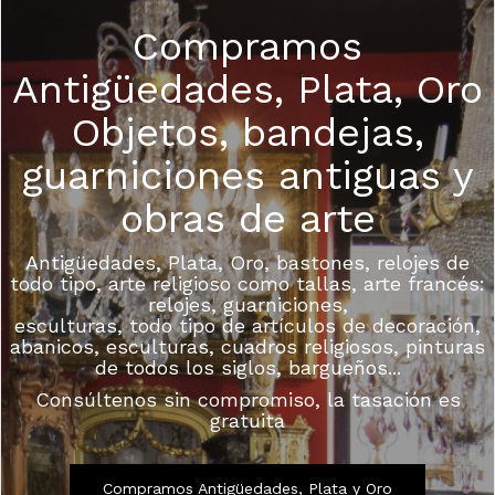
Compramos
Antigüedades, Plata, Oro
Objetos, bandejas,
guarniciones antiguas y
obras de arte
Antigüedades, Plata, Oro, bastones, relojes de
todo tipo, arte religioso como tallas, arte francés:
relojes, guarniciones,
esculturas, todo tipo de artículos de decoración,
abanicos, esculturas, cuadros religiosos, pinturas
de todos los siglos, bargueños...
Consúltenos sin compromiso, la tasación es
gratuita
Compramos Antigüedades, Plata y Oro