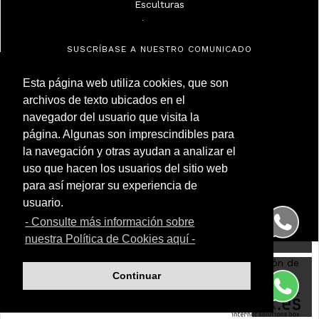
Esculturas
Espejos Y Marcos
Lámparas
SUSCRÍBASE A NUESTRO COMUNICADO
Marfiles
Militaria
Esta página web utiliza cookies, que son
archivos de texto ubicados en el
Muebles
navegador del usuario que visita la
Objetos
Antigüedades Montoya
página. Algunas son imprescindibles para
Pintura De Alta Época
NIF 50.230.095G
la navegación y otras ayudan a analizar el
Calle Carnero, 7. Local Derecha
Pintura Del Siglo Xix
uso que hacen los usuarios del sitio web
28005 Madrid (España)
Pintura Del Siglo Xx
para así mejorar su experiencia de
Teléfono
(+34) 91 299 50 94
Plata
WhatsApp
(+34) 622 209 120
usuario.
Porcelana
- Consulte más información sobre
Relojes
nuestra Política de Cookies aquí -
Relojes De Pulsera Y De Bolsillo
Aviso Legal
|
Política de Cookies
|
Política de Protección de
Vidrio
Continuar
Datos
|
Contacto
Compra de Antigüedades
Contacto