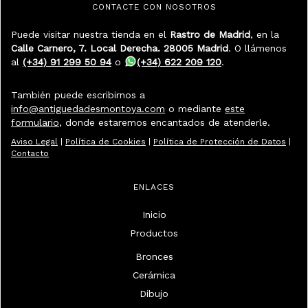
CONTACTE CON NOSOTROS
Puede visitar nuestra tienda en el
Rastro de Madrid
, en la
Calle Carnero, 7. Local Derecha. 28005 Madrid
. O llámenos
al
(+34) 91 299 50 94
o
(+34) 622 209 120
.
También puede escribirnos a
info@antiguedadesmontoya.com
o mediante
este
formulario
, donde estaremos encantados de atenderle.
Aviso Legal
|
Política de Cookies
|
Política de Protección de Datos
|
Contacto
ENLACES
Inicio
Productos
Bronces
Cerámica
Dibujo